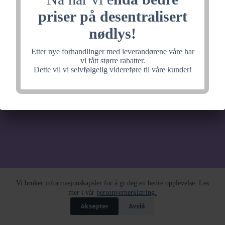
noe fantastisk, velkommen
priser på desentralisert
tilbake litt senere.
nødlys!
Etter nye forhandlinger med leverandørene våre har
vi fått større rabatter.
Dette vil vi selvfølgelig videreføre til våre kunder!
Vi bruker informasjonskapsler for å gi deg en bedre opplevelse. Les
mer i vår
personvernerklæring.
Aksepter
Avslå