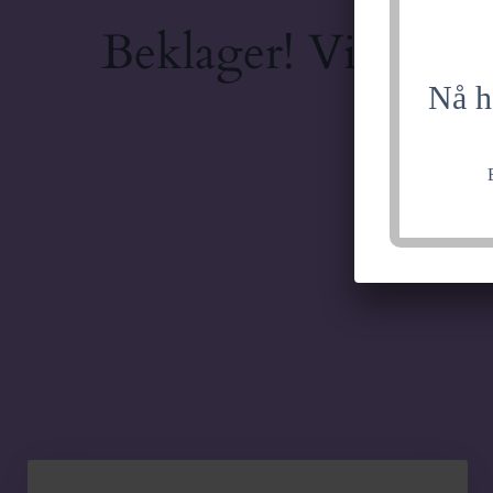
Beklager! Vi jobber
Nå h