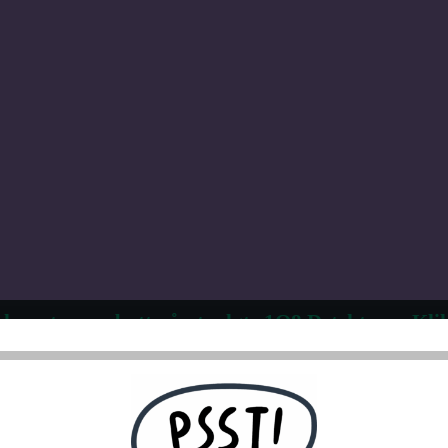
 kvantumsrabatt på utvalgte 1Q8 Detektorer. Klik