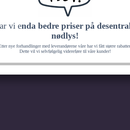
 med noe fantastisk, ve
senere.
ar vi e
nda bedre priser på desentral
nødlys!
Etter nye forhandlinger med leverandørene våre har vi fått større rabatter
Dette vil vi selvfølgelig videreføre til våre kunder!