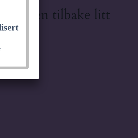
lkommen tilbake litt
isert
.