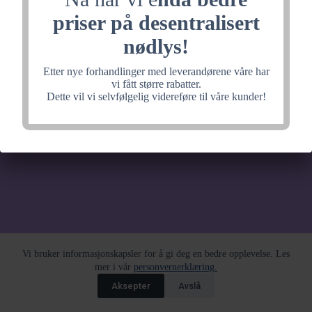
noe fantastisk, velkommen
priser på desentralisert
tilbake litt senere.
nødlys!
Etter nye forhandlinger med leverandørene våre har
vi fått større rabatter.
Dette vil vi selvfølgelig videreføre til våre kunder!
Vi bruker informasjonskapsler for å gi deg en bedre opplevelse. Les
mer i vår
personvernerklæring.
Aksepter
Avslå