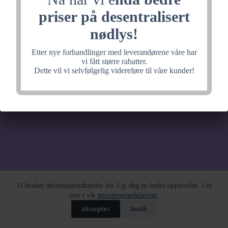
noe fantastisk, velkommen
priser på desentralisert
tilbake litt senere.
nødlys!
Etter nye forhandlinger med leverandørene våre har
vi fått større rabatter.
Dette vil vi selvfølgelig videreføre til våre kunder!
Vi bruker informasjonskapsler for å gi deg en bedre opplevelse. Les
mer i vår
personvernerklæring.
Aksepter
Avslå