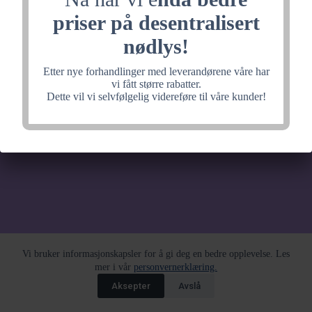
noe fantastisk, velkommen
priser på desentralisert
tilbake litt senere.
nødlys!
Etter nye forhandlinger med leverandørene våre har
vi fått større rabatter.
Dette vil vi selvfølgelig videreføre til våre kunder!
Vi bruker informasjonskapsler for å gi deg en bedre opplevelse. Les
mer i vår
personvernerklæring.
Aksepter
Avslå