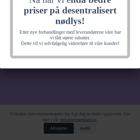
noe fantastisk, velkommen
priser på desentralisert
tilbake litt senere.
nødlys!
Etter nye forhandlinger med leverandørene våre har
vi fått større rabatter.
Dette vil vi selvfølgelig videreføre til våre kunder!
Vi bruker informasjonskapsler for å gi deg en bedre opplevelse. Les
mer i vår
personvernerklæring.
Aksepter
Avslå