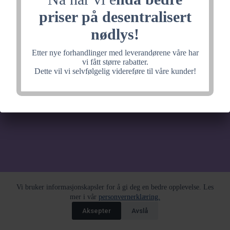
noe fantastisk, velkommen
priser på desentralisert
tilbake litt senere.
nødlys!
Etter nye forhandlinger med leverandørene våre har
vi fått større rabatter.
Dette vil vi selvfølgelig videreføre til våre kunder!
Vi bruker informasjonskapsler for å gi deg en bedre opplevelse. Les
mer i vår
personvernerklæring.
Aksepter
Avslå