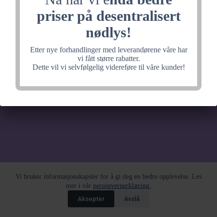
noe fantastisk, velkommen
priser på desentralisert
tilbake litt senere.
nødlys!
Etter nye forhandlinger med leverandørene våre har
vi fått større rabatter.
Dette vil vi selvfølgelig videreføre til våre kunder!
Vi bruker informasjonskapsler for å gi deg en bedre opplevelse. Les
mer i vår
personvernerklæring.
Aksepter
Avslå