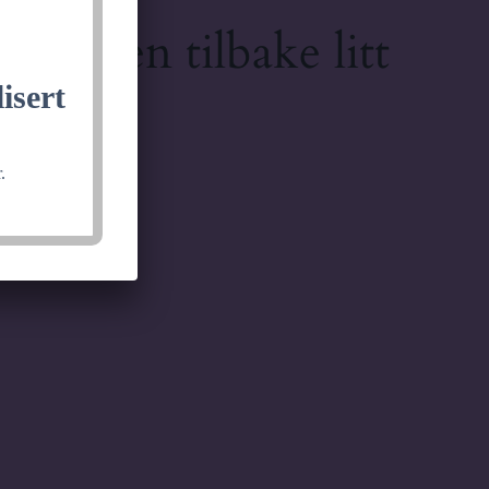
lkommen tilbake litt
isert
.