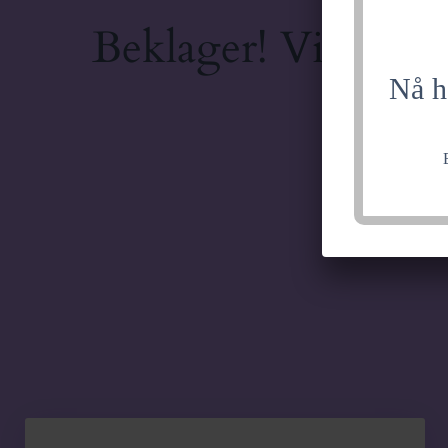
Beklager! Vi jobber
Nå h