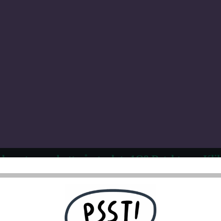
 kvantumsrabatt på utvalgte 1Q8 Detektorer. Klik