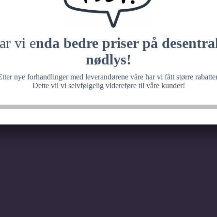
 med noe fantastisk, ve
senere.
ar vi e
nda bedre priser på desentral
nødlys!
Etter nye forhandlinger med leverandørene våre har vi fått større rabatter
Dette vil vi selvfølgelig videreføre til våre kunder!