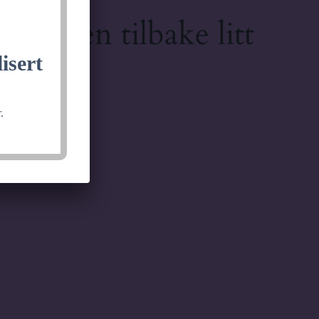
lkommen tilbake litt
isert
.