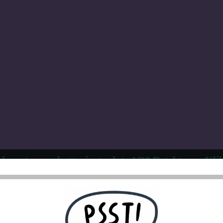
 kvantumsrabatt på utvalgte 1Q8 Detektorer. Klik