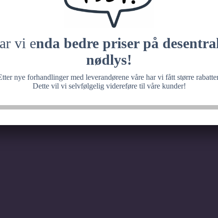
 med noe fantastisk, ve
senere.
ar vi e
nda bedre priser på desentral
nødlys!
Etter nye forhandlinger med leverandørene våre har vi fått større rabatter
Dette vil vi selvfølgelig videreføre til våre kunder!