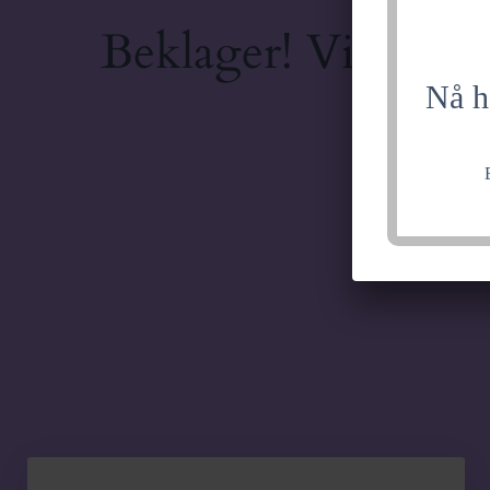
Beklager! Vi jobber
Nå h