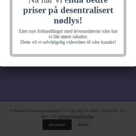
noe fantastisk, velkommen
priser på desentralisert
tilbake litt senere.
nødlys!
Etter nye forhandlinger med leverandørene våre har
vi fått større rabatter.
Dette vil vi selvfølgelig videreføre til våre kunder!
Vi bruker informasjonskapsler for å gi deg en bedre opplevelse. Les
mer i vår
personvernerklæring.
Aksepter
Avslå