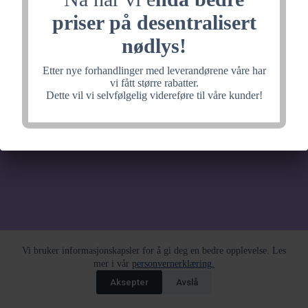
noe fantastisk, velkommen
priser på desentralisert
tilbake litt senere.
nødlys!
Etter nye forhandlinger med leverandørene våre har
vi fått større rabatter.
Dette vil vi selvfølgelig videreføre til våre kunder!
Vi bruker informasjonskapsler for å gi deg en bedre opplevelse. Les
mer i vår
personvernerklæring.
Aksepter
Avslå