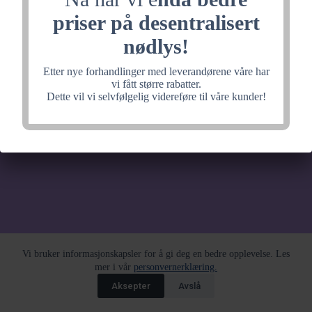
noe fantastisk, velkommen
priser på desentralisert
tilbake litt senere.
nødlys!
Etter nye forhandlinger med leverandørene våre har
vi fått større rabatter.
Dette vil vi selvfølgelig videreføre til våre kunder!
Vi bruker informasjonskapsler for å gi deg en bedre opplevelse. Les
mer i vår
personvernerklæring.
Aksepter
Avslå