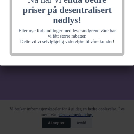
noe fantastisk, velkommen
priser på desentralisert
tilbake litt senere.
nødlys!
Etter nye forhandlinger med leverandørene våre har
vi fått større rabatter.
Dette vil vi selvfølgelig videreføre til våre kunder!
Vi bruker informasjonskapsler for å gi deg en bedre opplevelse. Les
mer i vår
personvernerklæring.
Aksepter
Avslå