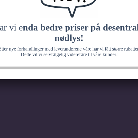
 med noe fantastisk, ve
senere.
ar vi e
nda bedre priser på desentral
nødlys!
Etter nye forhandlinger med leverandørene våre har vi fått større rabatter
Dette vil vi selvfølgelig videreføre til våre kunder!