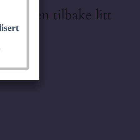
lkommen tilbake litt
isert
.