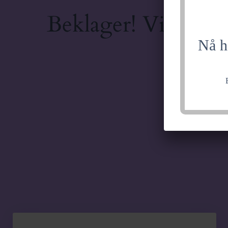
Beklager! Vi jobber
Nå h