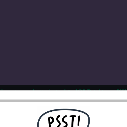
 kvantumsrabatt på utvalgte 1Q8 Detektorer. Klik