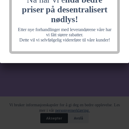
noe fantastisk, velkommen
priser på desentralisert
tilbake litt senere.
nødlys!
Etter nye forhandlinger med leverandørene våre har
vi fått større rabatter.
Dette vil vi selvfølgelig videreføre til våre kunder!
Vi bruker informasjonskapsler for å gi deg en bedre opplevelse. Les
mer i vår
personvernerklæring.
Aksepter
Avslå