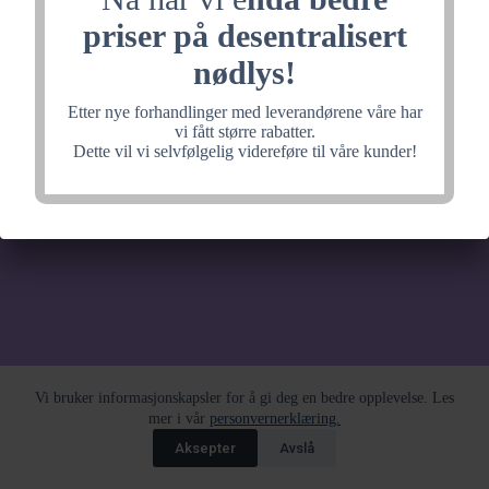
noe fantastisk, velkommen
priser på desentralisert
tilbake litt senere.
nødlys!
Etter nye forhandlinger med leverandørene våre har
vi fått større rabatter.
Dette vil vi selvfølgelig videreføre til våre kunder!
Vi bruker informasjonskapsler for å gi deg en bedre opplevelse. Les
mer i vår
personvernerklæring.
Aksepter
Avslå