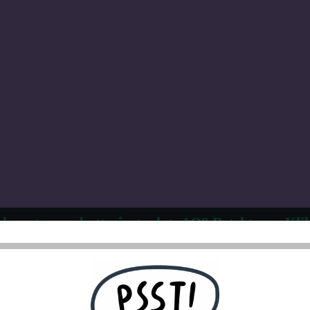
 kvantumsrabatt på utvalgte 1Q8 Detektorer. Klik