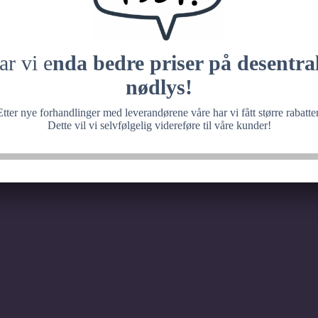
 med noe fantastisk, ve
senere.
ar vi e
nda bedre priser på desentral
nødlys!
Etter nye forhandlinger med leverandørene våre har vi fått større rabatter
Dette vil vi selvfølgelig videreføre til våre kunder!