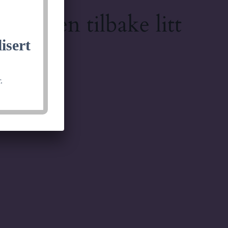
lkommen tilbake litt
isert
.