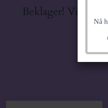
Beklager! Vi jobber
Nå h