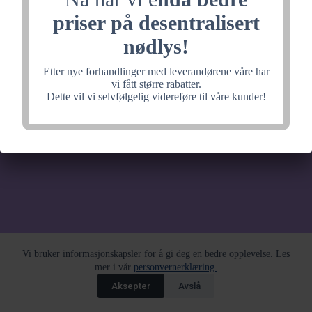
noe fantastisk, velkommen
priser på desentralisert
tilbake litt senere.
nødlys!
Etter nye forhandlinger med leverandørene våre har
vi fått større rabatter.
Dette vil vi selvfølgelig videreføre til våre kunder!
Vi bruker informasjonskapsler for å gi deg en bedre opplevelse. Les
mer i vår
personvernerklæring.
Aksepter
Avslå