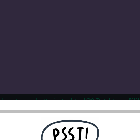
 kvantumsrabatt på utvalgte 1Q8 Detektorer. Klik