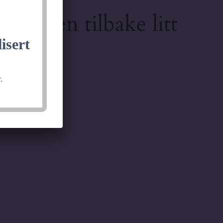
lkommen tilbake litt
isert
.