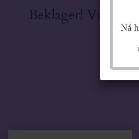
Beklager! Vi jobber
Nå h