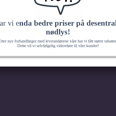
 med noe fantastisk, ve
senere.
ar vi e
nda bedre priser på desentral
nødlys!
Etter nye forhandlinger med leverandørene våre har vi fått større rabatter
Dette vil vi selvfølgelig videreføre til våre kunder!