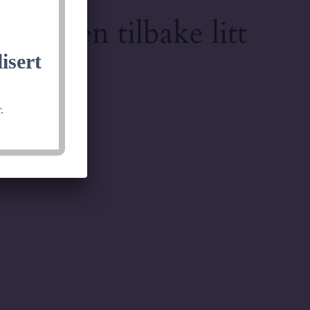
lkommen tilbake litt
isert
.