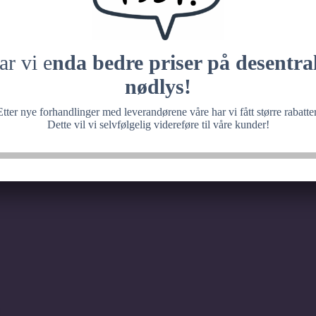
 med noe fantastisk, ve
senere.
ar vi e
nda bedre priser på desentral
nødlys!
Etter nye forhandlinger med leverandørene våre har vi fått større rabatter
Dette vil vi selvfølgelig videreføre til våre kunder!