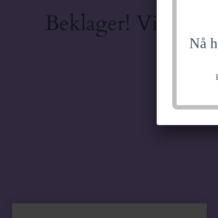
Beklager! Vi jobber
Nå h