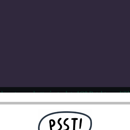
 kvantumsrabatt på utvalgte 1Q8 Detektorer. Klik