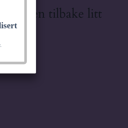
lkommen tilbake litt
isert
.