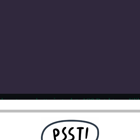
 kvantumsrabatt på utvalgte 1Q8 Detektorer. Klik