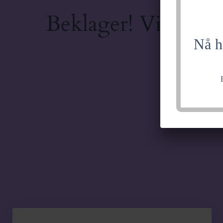
Beklager! Vi jobber
Nå h