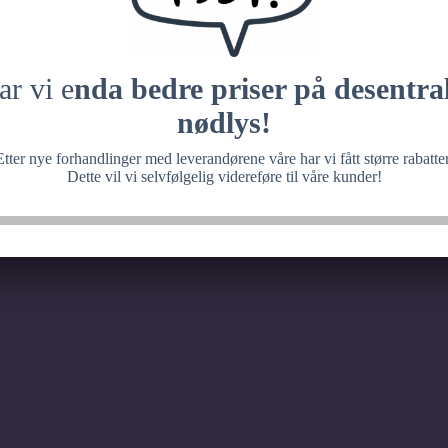
 med noe fantastisk, ve
senere.
ar vi e
nda bedre priser på desentral
nødlys!
Etter nye forhandlinger med leverandørene våre har vi fått større rabatter
Dette vil vi selvfølgelig videreføre til våre kunder!