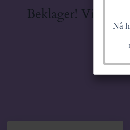
Beklager! Vi jobber
Nå h