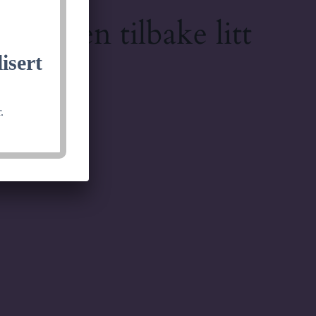
lkommen tilbake litt
isert
.