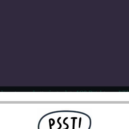
 kvantumsrabatt på utvalgte 1Q8 Detektorer. Klik