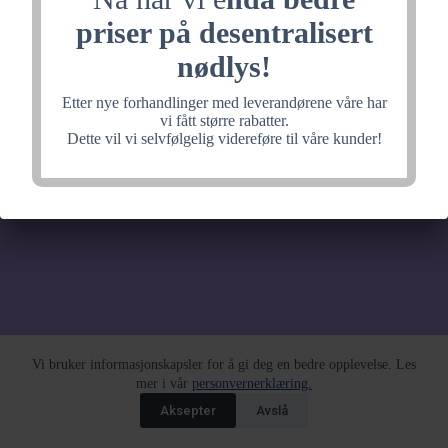
noe fantastisk, velkommen
priser på desentralisert
tilbake litt senere.
nødlys!
Etter nye forhandlinger med leverandørene våre har
vi fått større rabatter.
Dette vil vi selvfølgelig videreføre til våre kunder!
Vi bruker informasjonskapsler for å gi deg en bedre opplevelse. Les
mer i vår
personvernerklæring.
Aksepter
Avslå