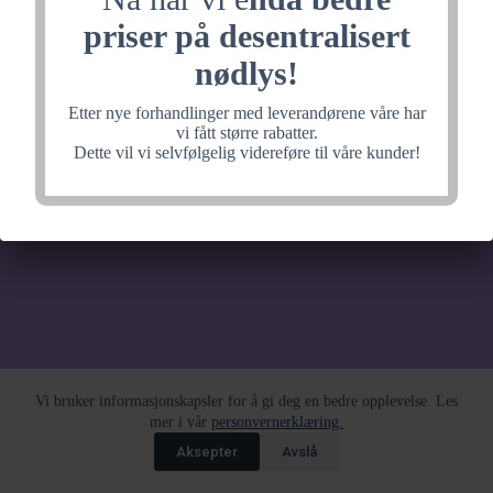
noe fantastisk, velkommen
priser på desentralisert
tilbake litt senere.
nødlys!
Etter nye forhandlinger med leverandørene våre har
vi fått større rabatter.
Dette vil vi selvfølgelig videreføre til våre kunder!
Vi bruker informasjonskapsler for å gi deg en bedre opplevelse. Les
mer i vår
personvernerklæring.
Aksepter
Avslå