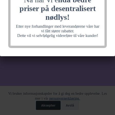
noe fantastisk, velkommen
priser på desentralisert
tilbake litt senere.
nødlys!
Etter nye forhandlinger med leverandørene våre har
vi fått større rabatter.
Dette vil vi selvfølgelig videreføre til våre kunder!
Vi bruker informasjonskapsler for å gi deg en bedre opplevelse. Les
mer i vår
personvernerklæring.
Aksepter
Avslå