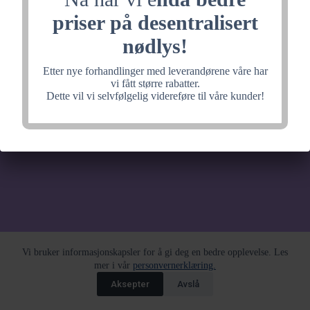
noe fantastisk, velkommen
priser på desentralisert
tilbake litt senere.
nødlys!
Etter nye forhandlinger med leverandørene våre har
vi fått større rabatter.
Dette vil vi selvfølgelig videreføre til våre kunder!
Vi bruker informasjonskapsler for å gi deg en bedre opplevelse. Les
mer i vår
personvernerklæring.
Aksepter
Avslå