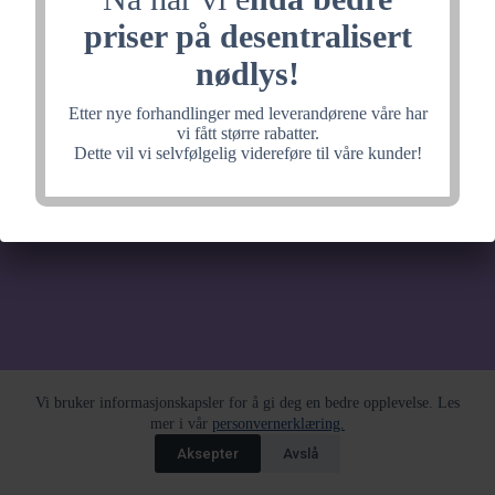
noe fantastisk, velkommen
priser på desentralisert
tilbake litt senere.
nødlys!
Etter nye forhandlinger med leverandørene våre har
vi fått større rabatter.
Dette vil vi selvfølgelig videreføre til våre kunder!
Vi bruker informasjonskapsler for å gi deg en bedre opplevelse. Les
mer i vår
personvernerklæring.
Aksepter
Avslå