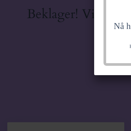
Beklager! Vi jobber
Nå h