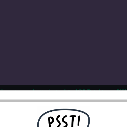
 kvantumsrabatt på utvalgte 1Q8 Detektorer. Klik