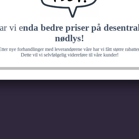
 med noe fantastisk, ve
senere.
ar vi e
nda bedre priser på desentral
nødlys!
Etter nye forhandlinger med leverandørene våre har vi fått større rabatter
Dette vil vi selvfølgelig videreføre til våre kunder!