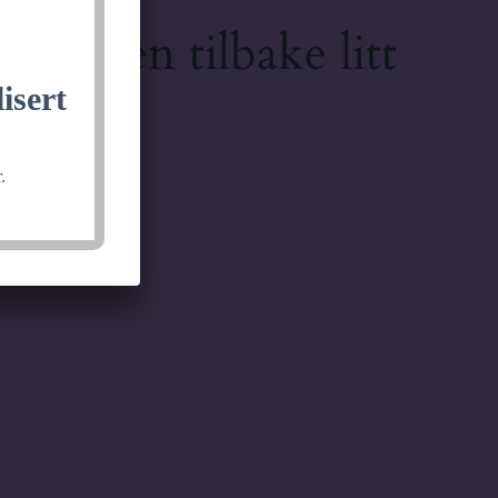
lkommen tilbake litt
isert
.