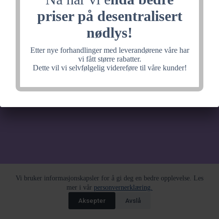
noe fantastisk, velkommen
priser på desentralisert
tilbake litt senere.
nødlys!
Etter nye forhandlinger med leverandørene våre har
vi fått større rabatter.
Dette vil vi selvfølgelig videreføre til våre kunder!
Vi bruker informasjonskapsler for å gi deg en bedre opplevelse. Les
mer i vår
personvernerklæring.
Aksepter
Avslå