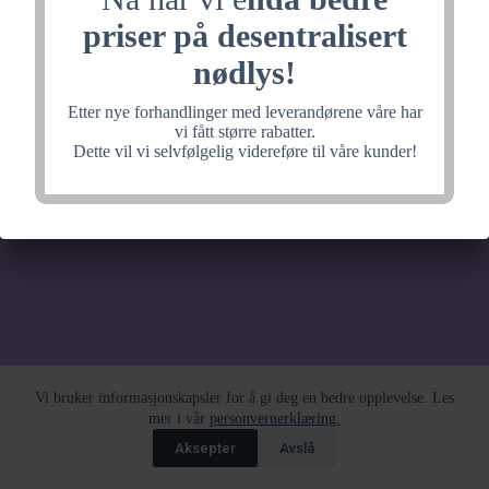
noe fantastisk, velkommen
priser på desentralisert
tilbake litt senere.
nødlys!
Etter nye forhandlinger med leverandørene våre har
vi fått større rabatter.
Dette vil vi selvfølgelig videreføre til våre kunder!
Vi bruker informasjonskapsler for å gi deg en bedre opplevelse. Les
mer i vår
personvernerklæring.
Aksepter
Avslå