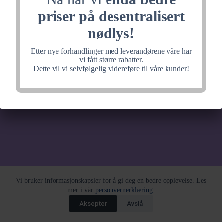
noe fantastisk, velkommen
priser på desentralisert
tilbake litt senere.
nødlys!
Etter nye forhandlinger med leverandørene våre har
vi fått større rabatter.
Dette vil vi selvfølgelig videreføre til våre kunder!
Vi bruker informasjonskapsler for å gi deg en bedre opplevelse. Les
mer i vår
personvernerklæring.
Aksepter
Avslå