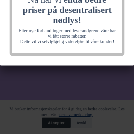
noe fantastisk, velkommen
priser på desentralisert
tilbake litt senere.
nødlys!
Etter nye forhandlinger med leverandørene våre har
vi fått større rabatter.
Dette vil vi selvfølgelig videreføre til våre kunder!
Vi bruker informasjonskapsler for å gi deg en bedre opplevelse. Les
mer i vår
personvernerklæring.
Aksepter
Avslå