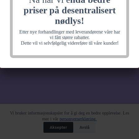
noe fantastisk, velkommen
priser på desentralisert
tilbake litt senere.
nødlys!
Etter nye forhandlinger med leverandørene våre har
vi fått større rabatter.
Dette vil vi selvfølgelig videreføre til våre kunder!
Vi bruker informasjonskapsler for å gi deg en bedre opplevelse. Les
mer i vår
personvernerklæring.
Aksepter
Avslå