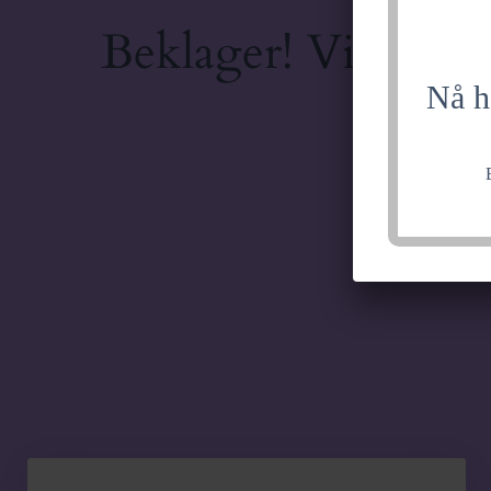
Beklager! Vi jobber
Nå h