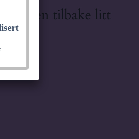
lkommen tilbake litt
isert
.