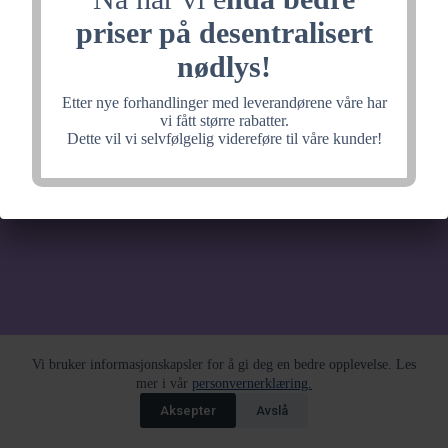
noe fantastisk, velkommen
priser på desentralisert
tilbake litt senere.
nødlys!
Etter nye forhandlinger med leverandørene våre har
vi fått større rabatter.
Dette vil vi selvfølgelig videreføre til våre kunder!
Vi bruker informasjonskapsler for å gi deg en bedre opplevelse. Les
mer i vår
personvernerklæring.
Aksepter
Avslå