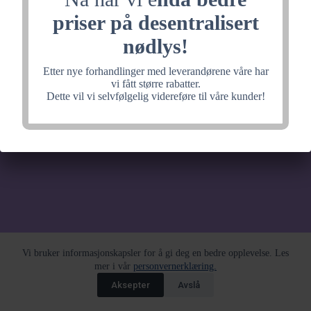
noe fantastisk, velkommen
priser på desentralisert
tilbake litt senere.
nødlys!
Etter nye forhandlinger med leverandørene våre har
vi fått større rabatter.
Dette vil vi selvfølgelig videreføre til våre kunder!
Vi bruker informasjonskapsler for å gi deg en bedre opplevelse. Les
mer i vår
personvernerklæring.
Aksepter
Avslå