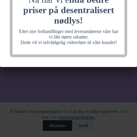
noe fantastisk, velkommen
priser på desentralisert
tilbake litt senere.
nødlys!
Etter nye forhandlinger med leverandørene våre har
vi fått større rabatter.
Dette vil vi selvfølgelig videreføre til våre kunder!
Vi bruker informasjonskapsler for å gi deg en bedre opplevelse. Les
mer i vår
personvernerklæring.
Aksepter
Avslå