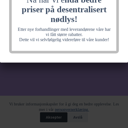
noe fantastisk, velkommen
priser på desentralisert
tilbake litt senere.
nødlys!
Etter nye forhandlinger med leverandørene våre har
vi fått større rabatter.
Dette vil vi selvfølgelig videreføre til våre kunder!
Vi bruker informasjonskapsler for å gi deg en bedre opplevelse. Les
mer i vår
personvernerklæring.
Aksepter
Avslå