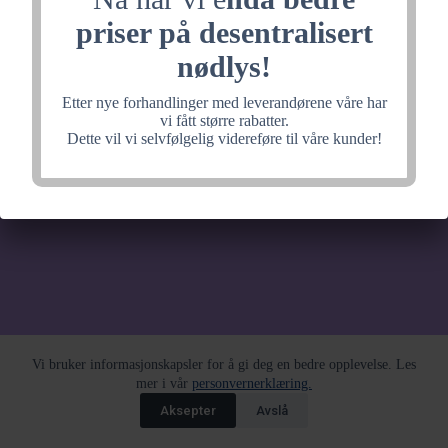
noe fantastisk, velkommen
priser på desentralisert
tilbake litt senere.
nødlys!
Etter nye forhandlinger med leverandørene våre har
vi fått større rabatter.
Dette vil vi selvfølgelig videreføre til våre kunder!
Vi bruker informasjonskapsler for å gi deg en bedre opplevelse. Les
mer i vår
personvernerklæring.
Aksepter
Avslå